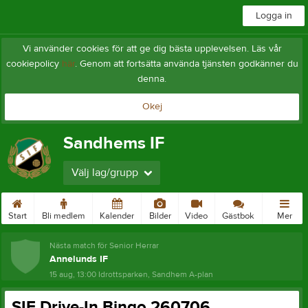
Logga in
Vi använder cookies för att ge dig bästa upplevelsen. Läs vår
cookiepolicy
här
. Genom att fortsätta använda tjänsten godkänner du
denna.
Okej
Sandhems IF
Välj lag/grupp
Start
Bli medlem
Kalender
Bilder
Video
Gästbok
Mer
Nästa match för Senior Herrar
Annelunds IF
15 aug, 13:00
Idrottsparken, Sandhem A-plan
SIF Drive-In Bingo 260706