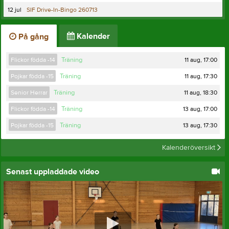
12 jul
SIF Drive-In-Bingo 260713
Kalender
På gång
11 aug, 17:00
Flickor födda -14
Träning
11 aug, 17:30
Pojkar födda -15
Träning
11 aug, 18:30
Senior Herrar
Träning
13 aug, 17:00
Flickor födda -14
Träning
13 aug, 17:30
Pojkar födda -15
Träning
Kalenderöversikt
Senast uppladdade video