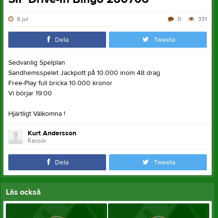
6 jul
0
331
Dela
Tweeta
Sedvanlig Spelplan
Sandhemsspelet Jackpott på 10.000 inom 48 drag
Free-Play full bricka 10.000 kronor
Vi börjar 19:00
Hjärtligt Välkomna !
Kurt Andersson
Kassör
Dela
Tweeta
Läs också