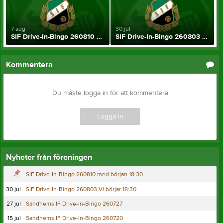
7 aug
30 jul
SIF Drive-In-Bingo 260810 med början 18:30
SIF Drive-In-Bingo 260803 Vi börjar 18:30
Kommentera
Du måste logga in för att kommentera
Logga in
Nyheter från föreningen
SIF Drive-In-Bingo 260810 med början 18:30
30 jul
SIF Drive-In-Bingo 260803 Vi börjar 18:30
27 jul
Sandhems IF Drive-In-Bingo 260727
15 jul
Sandhems IF Drive-In-Bingo 260720