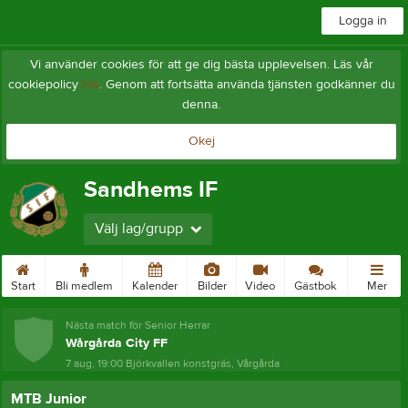
Logga in
Vi använder cookies för att ge dig bästa upplevelsen. Läs vår
cookiepolicy
här
. Genom att fortsätta använda tjänsten godkänner du
denna.
Okej
Sandhems IF
Välj lag/grupp
Start
Bli medlem
Kalender
Bilder
Video
Gästbok
Mer
Nästa match för Senior Herrar
Wårgårda City FF
7 aug, 19:00
Björkvallen konstgräs, Vårgårda
MTB Junior