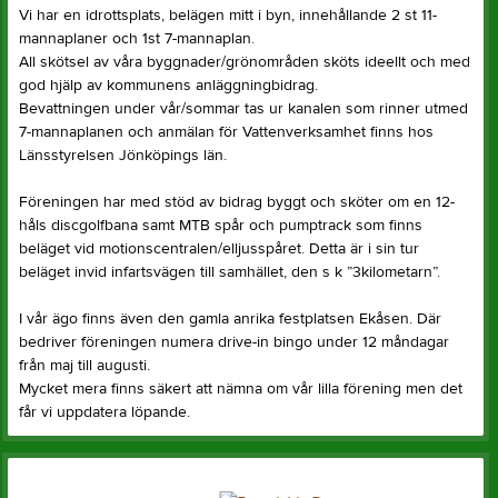
Vi har en idrottsplats, belägen mitt i byn, innehållande 2 st 11-
mannaplaner och 1st 7-mannaplan.
All skötsel av våra byggnader/grönområden sköts ideellt och med
god hjälp av kommunens anläggningbidrag.
Bevattningen under vår/sommar tas ur kanalen som rinner utmed
7-mannaplanen och anmälan för Vattenverksamhet finns hos
Länsstyrelsen Jönköpings län.
Föreningen har med stöd av bidrag byggt och sköter om en 12-
håls discgolfbana samt MTB spår och pumptrack som finns
beläget vid motionscentralen/elljusspåret. Detta är i sin tur
beläget invid infartsvägen till samhället, den s k ”3kilometarn”.
I vår ägo finns även den gamla anrika festplatsen Ekåsen. Där
bedriver föreningen numera drive-in bingo under 12 måndagar
från maj till augusti.
Mycket mera finns säkert att nämna om vår lilla förening men det
får vi uppdatera löpande.