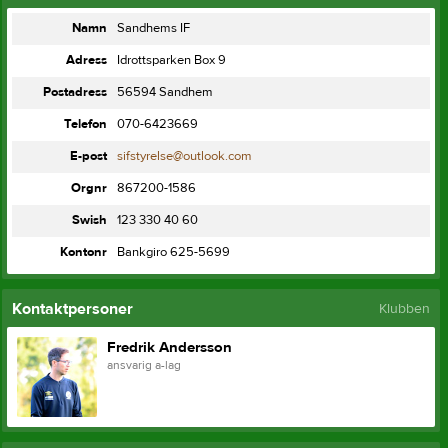
Namn
Sandhems IF
Adress
Idrottsparken Box 9
Postadress
56594 Sandhem
Telefon
070-6423669
E-post
sifstyrelse@outlook.com
Orgnr
867200-1586
Swish
123 330 40 60
Kontonr
Bankgiro 625-5699
Kontaktpersoner
Klubben
Fredrik Andersson
ansvarig a-lag