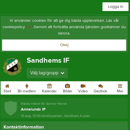
Logga in
Vi använder cookies för att ge dig bästa upplevelsen. Läs vår
cookiepolicy
här
. Genom att fortsätta använda tjänsten godkänner du
denna.
Okej
Sandhems IF
Välj lag/grupp
Start
Bli medlem
Kalender
Bilder
Video
Gästbok
Mer
Nästa match för Senior Herrar
Annelunds IF
15 aug, 13:00
Idrottsparken, Sandhem A-plan
Kontaktinformation