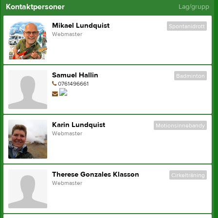
Kontaktpersoner
Lag/grupp
Mikael Lundquist
Spontanidrott
Webmaster
Samuel Hallin
Badminton
0761496661
Karin Lundquist
Motionsinnebandy
Webmaster
Therese Gonzales Klasson
Cirkelträning
Webmaster