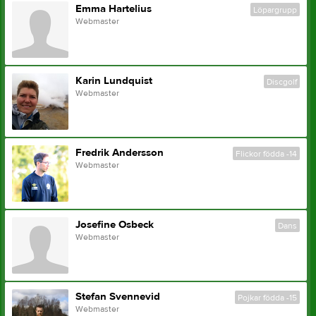
Emma Hartelius
Löpargrupp
Webmaster
Karin Lundquist
Discgolf
Webmaster
Fredrik Andersson
Flickor födda -14
Webmaster
Josefine Osbeck
Dans
Webmaster
Stefan Svennevid
Pojkar födda -15
Webmaster