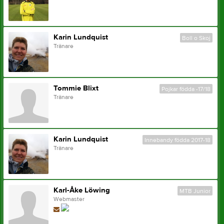
Karin Lundquist
Boll o Skoj
Tränare
Tommie Blixt
Pojkar födda -17/18
Tränare
Karin Lundquist
Innebandy födda 2017-18
Tränare
Karl-Åke Löwing
MTB Junior
Webmaster