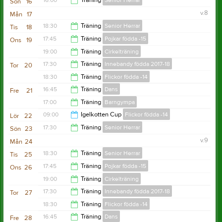
16:00
Träning
Senior Herrar
Sön
16
v.8
Mån
17
17:30
18:30
Träning
Senior Herrar
Tis
18
17:45
Träning
Pojkar födda -15
Ons
19
20:00
19:00
Träning
Cirkelträning
18:45
17:30
Träning
Innebandy födda 2017-18
Tor
20
20:00
18:30
Träning
Flickor födda -14
18:30
16:45
Träning
Dans
Fre
21
19:40
17:00
Träning
Barngympa
18:00
09:00
Igelkotten Cup
Flickor födda -14
Lör
22
18:00
17:30
Träning
Senior Herrar
Sön
23
16:00
v.9
Mån
24
19:00
18:30
Träning
Senior Herrar
Tis
25
17:45
Träning
Pojkar födda -15
Ons
26
20:00
19:00
Träning
Cirkelträning
18:45
17:30
Träning
Innebandy födda 2017-18
Tor
27
20:00
18:30
Träning
Flickor födda -14
18:30
16:45
Träning
Dans
Fre
28