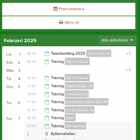
Prenumerera
Skriv ut
Februari 2025
Alla aktiviteter
18:00
Teambuilding 2025
Senior Herrar
v.5
Lör
1
16:00
Träning
Senior Herrar
Sön
2
22:00
v.6
Mån
3
17:30
18:30
Träning
Senior Herrar
Tis
4
17:45
Träning
Pojkar födda -15
Ons
5
20:00
19:00
Träning
Cirkelträning
18:45
17:30
Träning
Innebandy födda 2017-18
Tor
6
20:00
18:30
Träning
Flickor födda -14
18:30
16:45
Träning
Dans
Fre
7
Kyllemohallen
19:40
17:00
Träning
Barngympa
18:00
Kyllemohallen