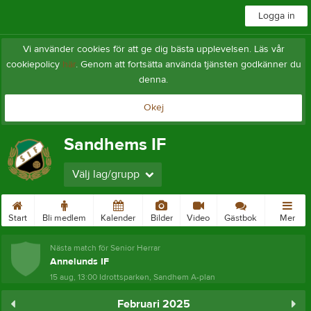
Logga in
Vi använder cookies för att ge dig bästa upplevelsen. Läs vår
cookiepolicy
här
. Genom att fortsätta använda tjänsten godkänner du
denna.
Okej
Sandhems IF
Välj lag/grupp
Start
Bli medlem
Kalender
Bilder
Video
Gästbok
Mer
Nästa match för Senior Herrar
Annelunds IF
15 aug, 13:00
Idrottsparken, Sandhem A-plan
Februari 2025