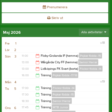
Prenumerera
Skriv ut
Maj 2026
Alla aktiviteter
v.18
Fre
1
Lör
2
11:00
Floby-Grolanda IF (hemma)
Pojkar födda -15
Sön
3
13:00
Wårgårda City FF (hemma)
Senior Herrar
13:00
13:00
Lidköpings FK Svart (borta)
Flickor födda -14
15:00
16:00
Träning
Pojkar födda -17/18
15:00
v.19
Mån
4
17:30
17:00
Träning
Flickor födda -14
Tis
5
17:30
Träning
Pojkar födda -15
18:30
18:30
Träning
Senior Herrar
19:00
17:45
Träning
MTB Junior
Ons
6