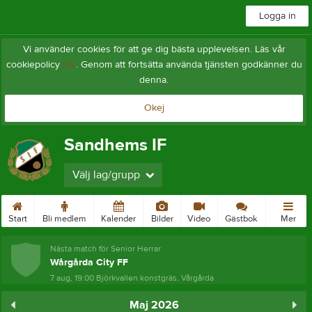
Logga in
Vi använder cookies för att ge dig bästa upplevelsen. Läs vår
cookiepolicy
här
. Genom att fortsätta använda tjänsten godkänner du
denna.
Okej
Sandhems IF
Välj lag/grupp
Start
Bli medlem
Kalender
Bilder
Video
Gästbok
Mer
Nästa match för Senior Herrar
Wårgårda City FF
7 aug, 19:00
Björkvallen konstgräs, Vårgårda
Maj 2026