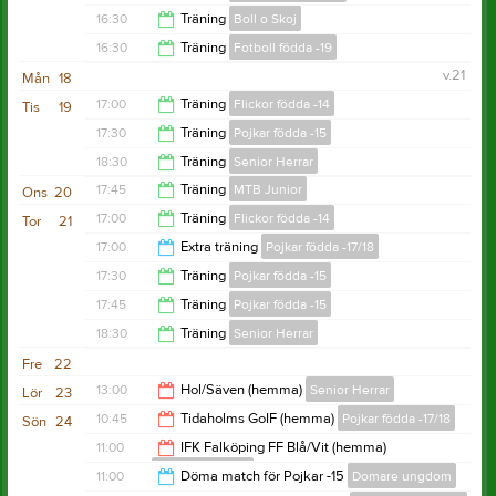
16:00
16:30
Träning
Boll o Skoj
17:30
16:30
Träning
Fotboll födda -19
17:15
v.21
Mån
18
17:30
17:00
Träning
Flickor födda -14
Tis
19
17:30
Träning
Pojkar födda -15
18:30
18:30
Träning
Senior Herrar
19:00
17:45
Träning
MTB Junior
Ons
20
20:00
17:00
Träning
Flickor födda -14
Tor
21
18:45
17:00
Extra träning
Pojkar födda -17/18
18:30
17:30
Träning
Pojkar födda -15
18:00
17:45
Träning
Pojkar födda -15
19:00
18:30
Träning
Senior Herrar
18:30
Fre
22
20:00
13:00
Hol/Säven (hemma)
Senior Herrar
Lör
23
10:45
Tidaholms GoIF (hemma)
Pojkar födda -17/18
Sön
24
15:00
11:00
IFK Falköping FF Blå/Vit (hemma)
Pojkar födda -15
12:45
11:00
Döma match för Pojkar -15
Domare ungdom