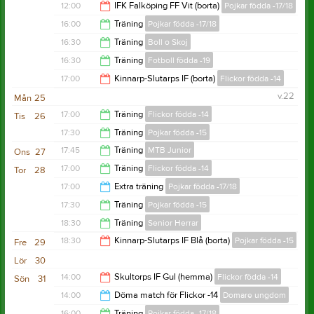
13:00
12:00
IFK Falköping FF Vit (borta)
Pojkar födda -17/18
12:00
16:00
Träning
Pojkar födda -17/18
14:00
16:30
Träning
Boll o Skoj
17:30
16:30
Träning
Fotboll födda -19
17:15
17:00
Kinnarp-Slutarps IF (borta)
Flickor födda -14
17:30
v.22
Mån
25
19:00
17:00
Träning
Flickor födda -14
Tis
26
17:30
Träning
Pojkar födda -15
18:30
17:45
Träning
MTB Junior
Ons
27
19:00
17:00
Träning
Flickor födda -14
Tor
28
18:45
17:00
Extra träning
Pojkar födda -17/18
18:30
17:30
Träning
Pojkar födda -15
18:00
18:30
Träning
Senior Herrar
19:00
18:30
Kinnarp-Slutarps IF Blå (borta)
Pojkar födda -15
Fre
29
20:00
Lör
30
20:30
14:00
Skultorps IF Gul (hemma)
Flickor födda -14
Sön
31
14:00
Döma match för Flickor -14
Domare ungdom
16:00
16:00
Träning
Pojkar födda -17/18