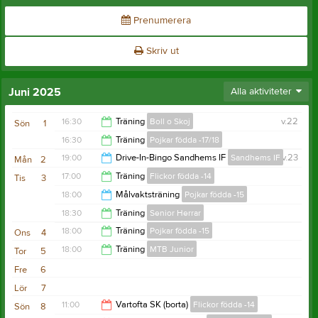
Prenumerera
Skriv ut
Juni 2025
Alla aktiviteter
16:30
Träning
Boll o Skoj
v.22
Sön
1
16:30
Träning
Pojkar födda -17/18
17:15
19:00
Drive-In-Bingo Sandhems IF
Sandhems IF
v.23
Mån
2
17:30
17:00
Träning
Flickor födda -14
Tis
3
22:00
18:00
Målvaktsträning
Pojkar födda -15
18:30
18:30
Träning
Senior Herrar
19:00
18:00
Träning
Pojkar födda -15
Ons
4
20:00
18:00
Träning
MTB Junior
Tor
5
19:00
Fre
6
19:00
Lör
7
11:00
Vartofta SK (borta)
Flickor födda -14
Sön
8