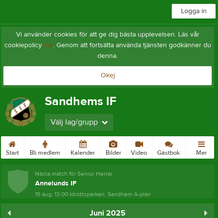
Logga in
Vi använder cookies för att ge dig bästa upplevelsen. Läs vår
cookiepolicy
här
. Genom att fortsätta använda tjänsten godkänner du
denna.
Okej
Sandhems IF
Välj lag/grupp
Start
Bli medlem
Kalender
Bilder
Video
Gästbok
Mer
Nästa match för Senior Herrar
Annelunds IF
15 aug, 13:00
Idrottsparken, Sandhem A-plan
Juni 2025