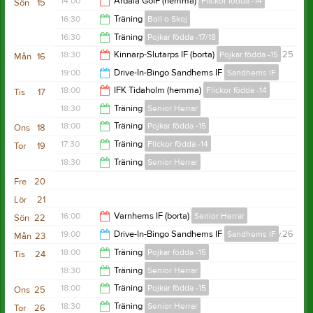
14:00
Ardala GoIF (hemma)
Flickor födda -14
Sön
15
16:00
16:30
Träning
Boll o Skoj
16:00
16:30
Träning
Pojkar födda -17/18
17:15
18:30
Kinnarp-Slutarps IF (borta)
Pojkar födda -15
v.25
Mån
16
17:30
19:00
Drive-In-Bingo Sandhems IF
Sandhems IF
20:30
18:00
IFK Tidaholm (hemma)
Flickor födda -14
Tis
17
22:00
18:30
Träning
Senior Herrar
20:00
18:00
Träning
Pojkar födda -15
Ons
18
20:00
17:30
Träning
Flickor födda -14
Tor
19
19:00
18:30
Träning
Senior Herrar
19:00
Fre
20
20:00
Lör
21
16:00
Varnhems IF (borta)
Senior Herrar
Sön
22
19:00
Drive-In-Bingo Sandhems IF
Sandhems IF
v.26
Mån
23
18:00
18:00
Träning
Pojkar födda -15
Tis
24
22:00
18:30
Träning
Senior Herrar
19:00
18:00
Träning
Pojkar födda -15
Ons
25
20:00
18:30
Träning
Senior Herrar
Tor
26