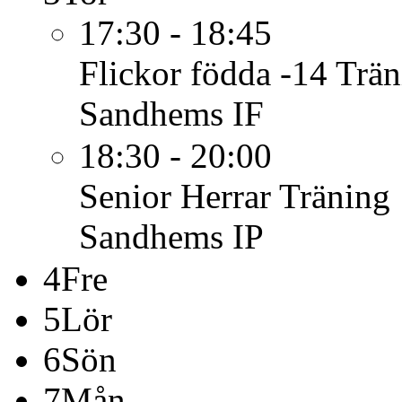
17:30 - 18:45
Flickor födda -14
Trän
Sandhems IF
18:30 - 20:00
Senior Herrar
Träning
Sandhems IP
4
Fre
5
Lör
6
Sön
7
Mån