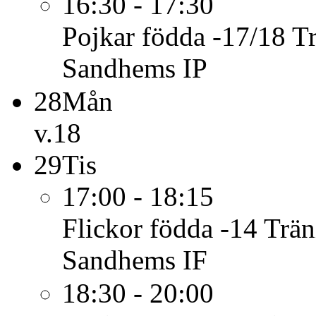
16:30 - 17:30
Pojkar födda -17/18
T
Sandhems IP
28
Mån
v.18
29
Tis
17:00 - 18:15
Flickor födda -14
Trän
Sandhems IF
18:30 - 20:00