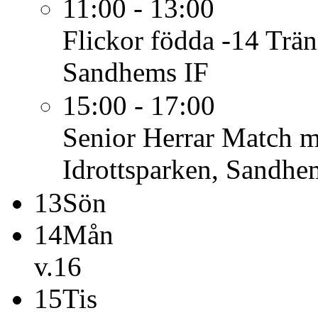
11:00 - 13:00
Flickor födda -14
Trän
Sandhems IF
15:00 - 17:00
Senior Herrar
Match m
Idrottsparken, Sandhe
13
Sön
14
Mån
v.16
15
Tis