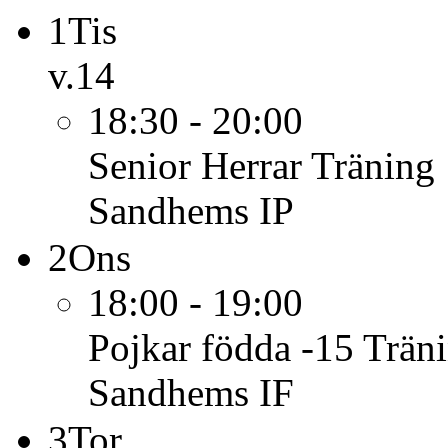
1
Tis
v.14
18:30 - 20:00
Senior Herrar
Träning
Sandhems IP
2
Ons
18:00 - 19:00
Pojkar födda -15
Trän
Sandhems IF
3
Tor