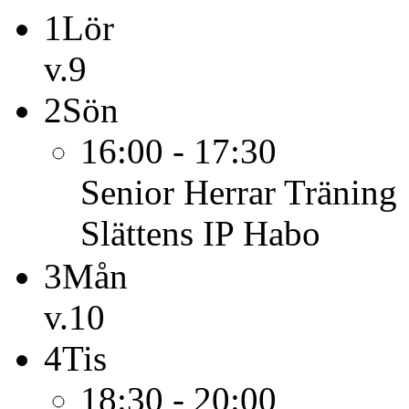
1
Lör
v.9
2
Sön
16:00 - 17:30
Senior Herrar
Träning
Slättens IP Habo
3
Mån
v.10
4
Tis
18:30 - 20:00