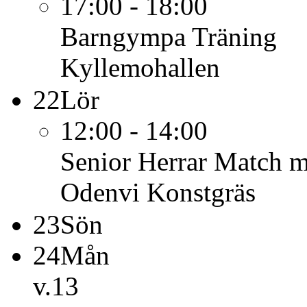
17:00 - 18:00
Barngympa
Träning
Kyllemohallen
22
Lör
12:00 - 14:00
Senior Herrar
Match mo
Odenvi Konstgräs
23
Sön
24
Mån
v.13