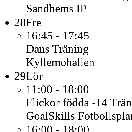
Sandhems IP
28
Fre
16:45 - 17:45
Dans
Träning
Kyllemohallen
29
Lör
11:00 - 18:00
Flickor födda -14
Trän
GoalSkills Fotbollspl
16:00 - 18:00