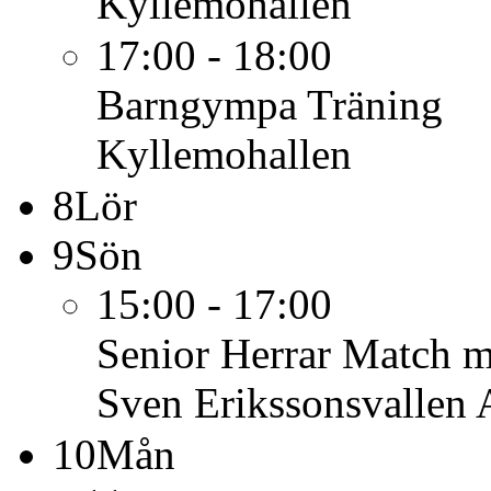
Kyllemohallen
17:00 - 18:00
Barngympa
Träning
Kyllemohallen
8
Lör
9
Sön
15:00 - 17:00
Senior Herrar
Match m
Sven Erikssonsvallen 
10
Mån