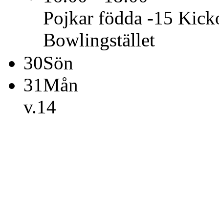
Pojkar födda -15
Kick
Bowlingstället
30
Sön
31
Mån
v.14