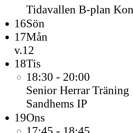
Tidavallen B-plan Kon
16
Sön
17
Mån
v.12
18
Tis
18:30 - 20:00
Senior Herrar
Träning
Sandhems IP
19
Ons
17:45 - 18:45